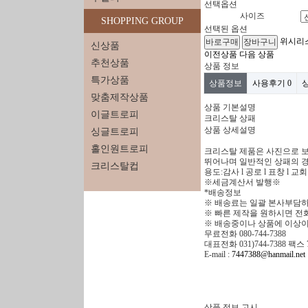
선택옵션
사이즈
SHOPPING GROUP
선택된 옵션
위시리
신상품
이전상품
다음 상품
추천상품
상품 정보
특가상품
상품정보
사용후기
0
맞춤제작상품
상품 기본설명
이글트로피
크리스탈 상패
상품 상세설명
싱글트로피
홀인원트로피
크리스탈 제품은 사진으로 
뛰어나며 일반적인 상패의 경
크리스탈컵
용도:감사 l 공로 l 표창 l 교
※세금계산서 발행※
*배송정보
※ 배송료는 일괄 본사부담하
※ 빠른 제작을 원하시면 전
※ 배송중이나 상품에 이상이
무료전화 080-744-7388
대표전화 031)744-7388 팩스 7
E-mail :
7447388@hanmail.net
상품 정보 고시