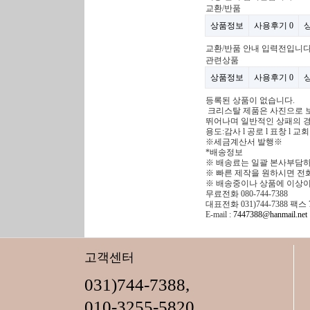
교환/반품
상품정보
사용후기
0
교환/반품 안내 입력전입니다
관련상품
상품정보
사용후기
0
등록된 상품이 없습니다.
크리스탈 제품은 사진으로 
뛰어나며 일반적인 상패의 경
용도:감사 l 공로 l 표창 l 교
※세금계산서 발행※
*배송정보
※ 배송료는 일괄 본사부담하
※ 빠른 제작을 원하시면 전
※ 배송중이나 상품에 이상이
무료전화 080-744-7388
대표전화 031)744-7388 팩스 7
E-mail :
7447388@hanmail.net
고객센터
031)744-7388,
010-3255-5820