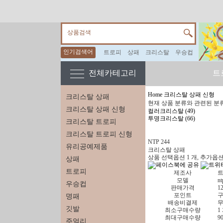
상품검색
인기검색어
트로피
상패
크리스탈
우승컵
전체카테고리
트
Home
크리스탈 상패 신형
크리스탈 상패
현재 상품 분류와 관련된 분
크리스탈 상패 신형
컬러크리스탈 (49)
투명크리스탈 (66)
크리스탈 트로피
크리스탈 트로피 신형
NTP 244
유리공예제품
크리스탈 상패
상품 선택옵션 1 개, 추가옵션
상패
트로피
제조사
모델
nt
우승컵
판매가격
1
포인트
구
명패
배송비결제
깃발
최소구매수량
1
최대구매수량
9
주얼리