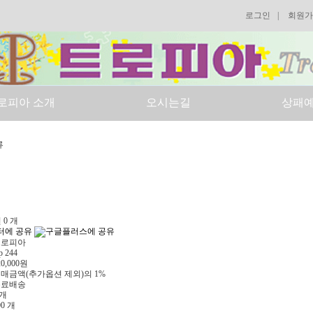
로그인
|
회원가
로피아 소개
오시는길
상패
류
 0 개
트로피아
p 244
20,000원
매금액(추가옵션 제외)의 1%
무료배송
 개
00 개