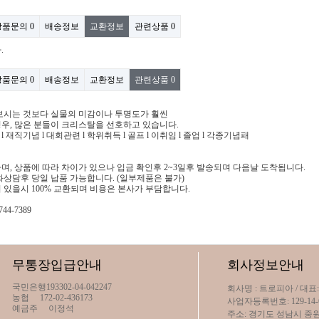
상품문의
0
배송정보
교환정보
관련상품
0
.
상품문의
0
배송정보
교환정보
관련상품
0
보시는 것보다 실물의 미감이나 투명도가 훨씬
우, 많은 분들이 크리스탈을 선호하고 있습니다.
회 l 재직기념 l 대회관련 l 학위취득 l 골프 l 이취임 l 졸업 l 각종기념패
며, 상품에 따라 차이가 있으나 입금 확인후 2~3일후 발송되며 다음날 도착됩니다.
화상담후 당일 납품 가능합니다. (일부제품은 불가)
 있을시 100% 교환되며 비용은 본사가 부담합니다.
44-7389
무통장입급안내
회사정보안내
국민은행
193302-04-042247
회사명 : 트로피아 / 대표
농협
172-02-436173
사업자등록번호: 129-14-
예금주
이정석
주소: 경기도 성남시 중원구 금빛